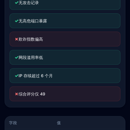
✓
无攻击记录
✓
无高危端口暴露
✗
欺诈指数偏高
✓
网段滥用率低
✓
IP 存续超过 6 个月
✗
综合评分仅 49
字段
值