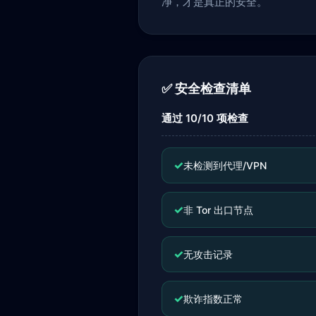
净，才是真正的安全。
✅ 安全检查清单
通过 10/10 项检查
✓
未检测到代理/VPN
✓
非 Tor 出口节点
✓
无攻击记录
✓
欺诈指数正常