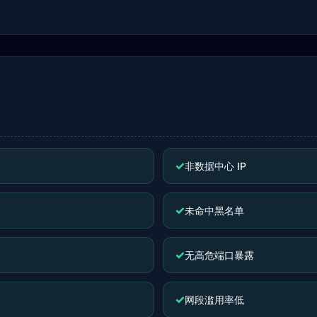
✓
非数据中心 IP
✓
未命中黑名单
✓
无高危端口暴露
✓
网段滥用率低