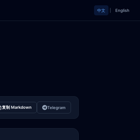
中文
|
English
复制 Markdown
Telegram