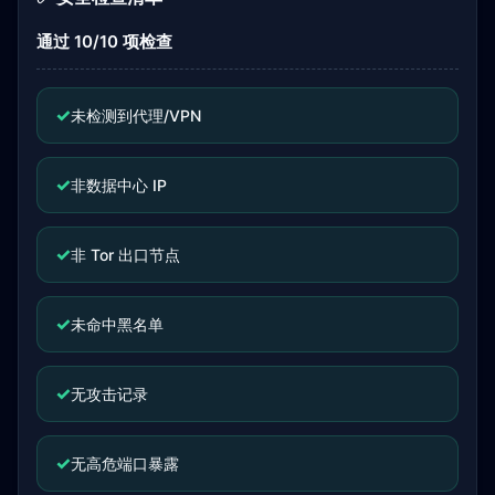
通过 10/10 项检查
✓
未检测到代理/VPN
✓
非数据中心 IP
✓
非 Tor 出口节点
✓
未命中黑名单
✓
无攻击记录
✓
无高危端口暴露