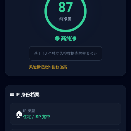
87
纯净度
🟢 高纯净
基于 16 个独立风控数据库的交叉验证
风险标记
欺诈指数偏高
🪪 IP 身份档案
IP 类型
🏠
住宅 / ISP 宽带