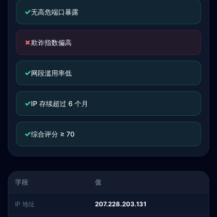
✓
无高危端口暴露
✗
欺诈指数偏高
✓
网段滥用率低
✓
IP 存续超过 6 个月
✓
综合评分 ≥ 70
字段
值
IP 地址
207.228.203.131