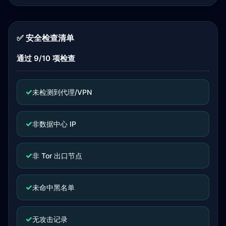
✅ 安全检查清单
通过 9/10 项检查
✓
未检测到代理/VPN
✓
非数据中心 IP
✓
非 Tor 出口节点
✓
未命中黑名单
✓
无攻击记录