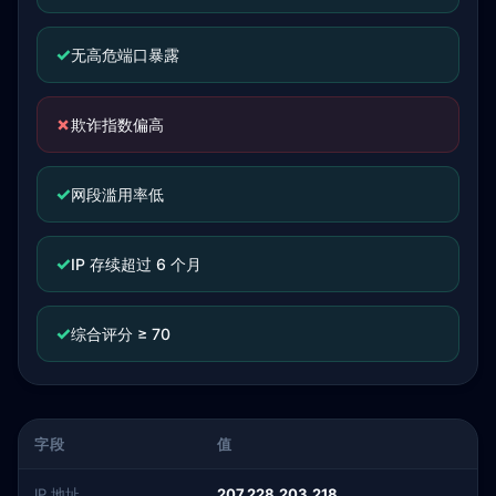
✓
无高危端口暴露
✗
欺诈指数偏高
✓
网段滥用率低
✓
IP 存续超过 6 个月
✓
综合评分 ≥ 70
字段
值
IP 地址
207.228.203.218