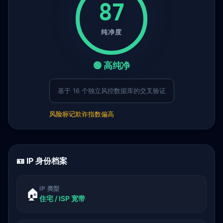
87
纯净度
🟢 高纯净
基于 16 个独立风控数据库的交叉验证
风险标记
欺诈指数偏高
🪪 IP 身份档案
IP 类型
🏠
住宅 / ISP 宽带