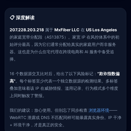
📋 深度解读
207.228.203.218
属于
MxFiber LLC
在
US Los Angeles
的家庭宽带分配段（AS13875）。家宽 IP 在风控体系中的初
始评分最高，因为它们通常分配给真实的家庭用户而非服务
器。这也是为什么住宅代理在跨境电商和 AI 服务中备受追
捧。
16 个数据源交叉比对后，给出了以下风险标记：
"欺诈指数偏
高"
。每个标签至少代表一个独立数据源的检测结果。多标签
叠加意味着该 IP 在威胁情报、滥用记录、行为模式多个维度
上同时触发了警报。
我们的建议：放心使用。但别忘了同步检查
浏览器环境
——
WebRTC 泄露或 DNS 不匹配同样可能暴露真实身份。IP 干净
+ 环境干净，才是真正的安全。