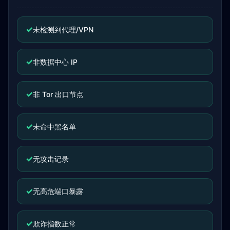
✓
未检测到代理/VPN
✓
非数据中心 IP
✓
非 Tor 出口节点
✓
未命中黑名单
✓
无攻击记录
✓
无高危端口暴露
✓
欺诈指数正常