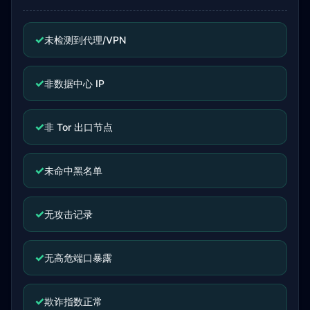
✓
未检测到代理/VPN
✓
非数据中心 IP
✓
非 Tor 出口节点
✓
未命中黑名单
✓
无攻击记录
✓
无高危端口暴露
✓
欺诈指数正常