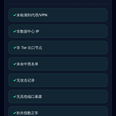
✓
未检测到代理/VPN
✓
非数据中心 IP
✓
非 Tor 出口节点
✓
未命中黑名单
✓
无攻击记录
✓
无高危端口暴露
✓
欺诈指数正常