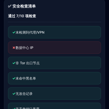
✅ 安全检查清单
通过 7/10 项检查
✓
未检测到代理/VPN
✗
数据中心 IP
✓
非 Tor 出口节点
✓
未命中黑名单
✓
无攻击记录
✓
无高危端口暴露