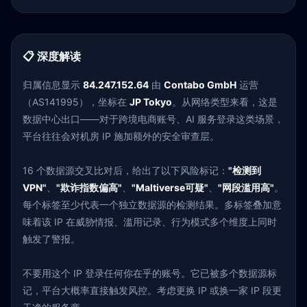
📋 深度解读
归属信息显示
84.247.152.64
由
Contabo GmbH
运营
（AS141995），坐标在
JP Tokyo
。从网络类型来看，这是
数据中心出口——对于跨境电商账号、AI 服务登录这类场景，
平台往往会对机房 IP 施加额外的安全审查层。
16 个数据源交叉比对后，给出了以下风险标记：
"检测到
VPN"
、
"欺诈指数偏高"
、
"Maltiverse可疑"
、
"网段滥用高"
。
每个标签至少代表一个独立数据源的检测结果。多标签叠加意
味着该 IP 在威胁情报、滥用记录、行为模式多个维度上同时
触发了警报。
不要用这个 IP 登录任何你在乎的账号。它已被多个数据源标
记，平台大概率直接触发风控。考虑更换 IP 或换一家 IP 段更