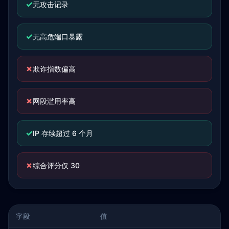
✓
无攻击记录
✓
无高危端口暴露
✗
欺诈指数偏高
✗
网段滥用率高
✓
IP 存续超过 6 个月
✗
综合评分仅 30
字段
值