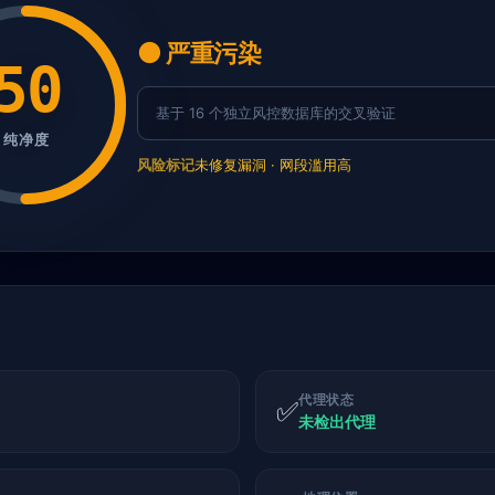
🟠 严重污染
50
基于 16 个独立风控数据库的交叉验证
纯净度
风险标记
未修复漏洞 · 网段滥用高
代理状态
✅
未检出代理