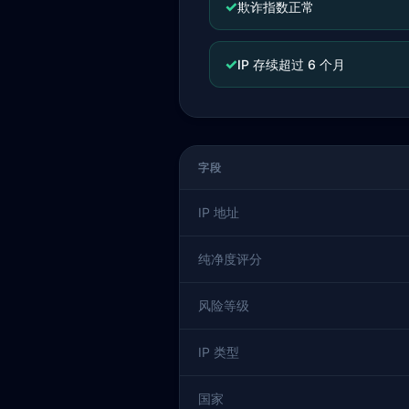
✓
欺诈指数正常
✓
IP 存续超过 6 个月
字段
IP 地址
纯净度评分
风险等级
IP 类型
国家