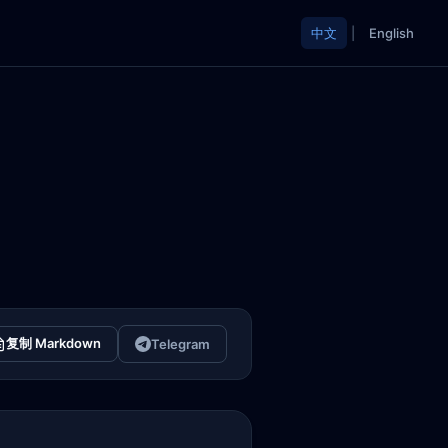
中文
|
English
复制 Markdown
Telegram