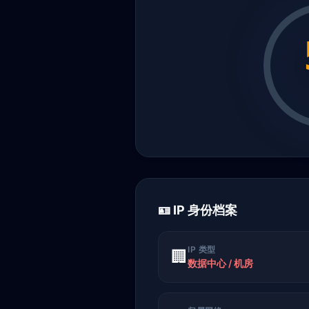
🪪 IP 身份档案
IP 类型
🏢
数据中心 / 机房