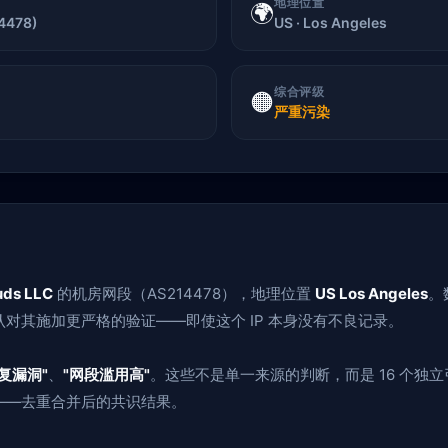
地理位置
🌍
4478)
US · Los Angeles
综合评级
🟠
严重污染
uds LLC
的机房网段（AS214478），地理位置
US Los Angeles
。
对其施加更严格的验证——即使这个 IP 本身没有不良记录。
复漏洞"
、
"网段滥用高"
。这些不是单一来源的判断，而是 16 个独
——去重合并后的共识结果。