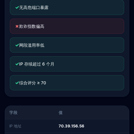
✓
无高危端口暴露
✗
欺诈指数偏高
✓
网段滥用率低
✓
IP 存续超过 6 个月
✓
综合评分 ≥ 70
字段
值
IP 地址
70.39.156.56