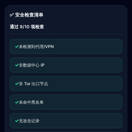
✅ 安全检查清单
通过 9/10 项检查
✓
未检测到代理/VPN
✓
非数据中心 IP
✓
非 Tor 出口节点
✓
未命中黑名单
✓
无攻击记录