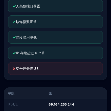
✓
无高危端口暴露
✓
欺诈指数正常
✓
网段滥用率低
✓
IP 存续超过 6 个月
✗
综合评分仅 38
字段
值
IP 地址
69.164.255.244