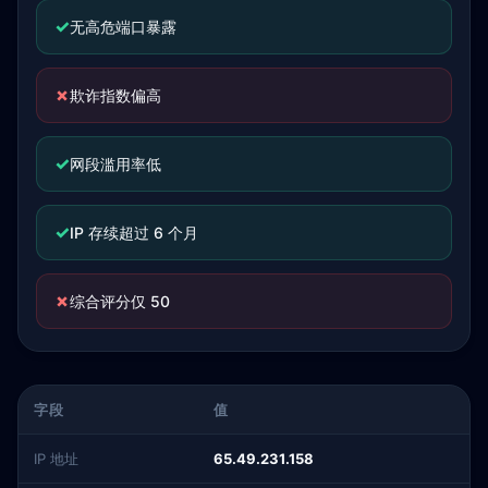
✓
无高危端口暴露
✗
欺诈指数偏高
✓
网段滥用率低
✓
IP 存续超过 6 个月
✗
综合评分仅 50
字段
值
IP 地址
65.49.231.158