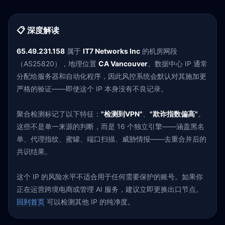
📋 深度解读
65.49.231.158
属于
IT7 Networks Inc
的机房网段
（AS25820），地理位置
CA Vancouver
。数据中心 IP 通常
分配给服务器和自动化程序，因此风控系统会默认对其施加更
严格的验证——即使这个 IP 本身没有不良记录。
聚合检测标记了以下特征：
"检测到VPN"
、
"欺诈指数偏高"
。
这些不是单一来源的判断，而是 16 个独立引擎——涵盖黑名
单、代理指纹、蜜罐、端口扫描、威胁情报——去重合并后的
共识结果。
这个 IP 的风险水平不适合用于任何需要保护的账号。如果你
正在运营跨境电商或管理 AI 服务，建议立即更换出口节点。
回到首页
可以检测其他 IP 的纯净度。