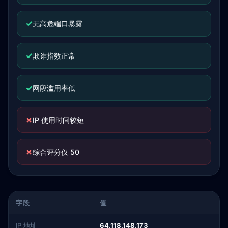
✓
无高危端口暴露
✓
欺诈指数正常
✓
网段滥用率低
✗
IP 使用时间较短
✗
综合评分仅 50
字段
值
IP 地址
64.118.148.173