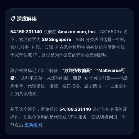
📋 深度解读
54.169.231.140
注册在
Amazon.com, Inc.
（AS16509）名
下，物理位置为
SG Singapore
。ASN 分类表明这是一个托
管/云服务 IP 段。云端 IP 在风控模型中的初始信任度通常低
于宽带住宅 IP，这也是为什么它的评分会受到影响。
聚合检测标记了以下特征：
"欺诈指数偏高"
、
"Maltiverse可
疑"
。这些不是单一来源的判断，而是 16 个独立引擎——涵盖
黑名单、代理指纹、蜜罐、端口扫描、威胁情报——去重合并
后的共识结果。
基于这个评分，避免通过
54.169.231.140
进行任何身份验证
操作。如果你使用的是代理或 VPN 服务，尝试切换到另一个
节点后
重新检测
。