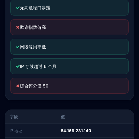
✓
无高危端口暴露
✗
欺诈指数偏高
✓
网段滥用率低
✓
IP 存续超过 6 个月
✗
综合评分仅 50
字段
值
IP 地址
54.169.231.140