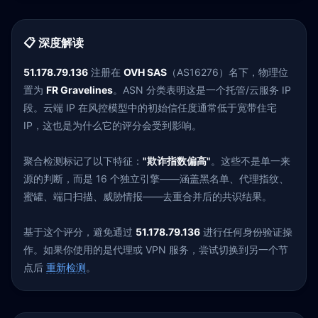
📋 深度解读
51.178.79.136
注册在
OVH SAS
（AS16276）名下，物理位
置为
FR Gravelines
。ASN 分类表明这是一个托管/云服务 IP
段。云端 IP 在风控模型中的初始信任度通常低于宽带住宅
IP，这也是为什么它的评分会受到影响。
聚合检测标记了以下特征：
"欺诈指数偏高"
。这些不是单一来
源的判断，而是 16 个独立引擎——涵盖黑名单、代理指纹、
蜜罐、端口扫描、威胁情报——去重合并后的共识结果。
基于这个评分，避免通过
51.178.79.136
进行任何身份验证操
作。如果你使用的是代理或 VPN 服务，尝试切换到另一个节
点后
重新检测
。