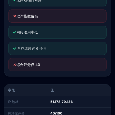
✗
欺诈指数偏高
✓
网段滥用率低
✓
IP 存续超过 6 个月
✗
综合评分仅 40
字段
值
IP 地址
51.178.79.136
纯净度评分
40/100