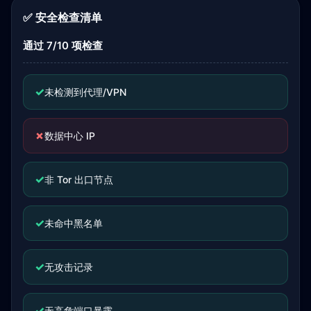
✅ 安全检查清单
通过 7/10 项检查
✓
未检测到代理/VPN
✗
数据中心 IP
✓
非 Tor 出口节点
✓
未命中黑名单
✓
无攻击记录
✓
无高危端口暴露