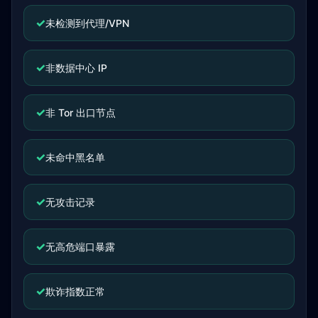
✓
未检测到代理/VPN
✓
非数据中心 IP
✓
非 Tor 出口节点
✓
未命中黑名单
✓
无攻击记录
✓
无高危端口暴露
✓
欺诈指数正常