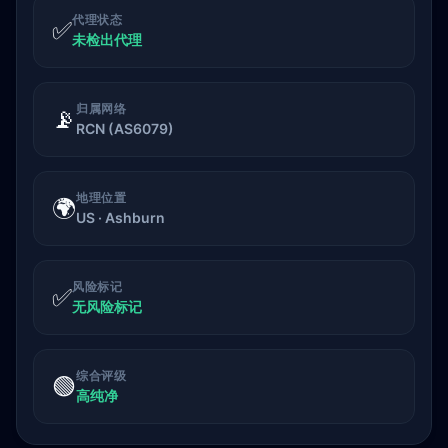
代理状态
✅
未检出代理
归属网络
📡
RCN (AS6079)
地理位置
🌍
US · Ashburn
风险标记
✅
无风险标记
综合评级
🟢
高纯净