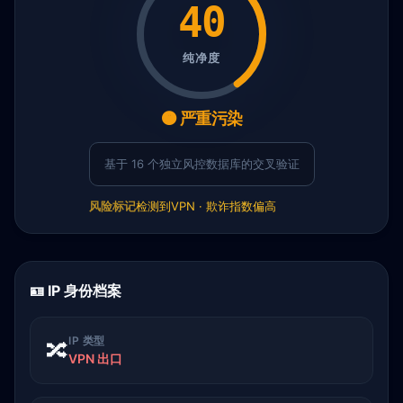
40
纯净度
🟠 严重污染
基于 16 个独立风控数据库的交叉验证
风险标记
检测到VPN · 欺诈指数偏高
🪪 IP 身份档案
IP 类型
🔀
VPN 出口