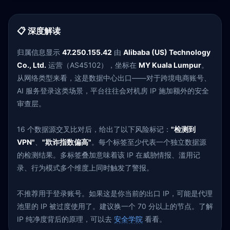
📋 深度解读
归属信息显示
47.250.155.42
由
Alibaba (US) Technology
Co., Ltd.
运营（AS45102），坐标在
MY Kuala Lumpur
。
从网络类型来看，这是数据中心出口——对于跨境电商账号、
AI 服务登录这类场景，平台往往会对机房 IP 施加额外的安全
审查层。
16 个数据源交叉比对后，给出了以下风险标记：
"检测到
VPN"
、
"欺诈指数偏高"
。每个标签至少代表一个独立数据源
的检测结果。多标签叠加意味着该 IP 在威胁情报、滥用记
录、行为模式多个维度上同时触发了警报。
不推荐用于登录账号。如果这是你当前的出口 IP，可能是代理
池里的 IP 被过度使用了。建议换一个 70 分以上的节点。了解
IP 纯净度背后的原理，可以去
安全学院
看看。