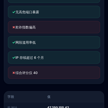
✓
无高危端口暴露
✗
欺诈指数偏高
✓
网段滥用率低
✓
IP 存续超过 6 个月
✗
综合评分仅 40
字段
值
IP 地址
47.250.155.42