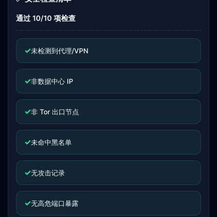
通过 10/10 项检查
✓
未检测到代理/VPN
✓
非数据中心 IP
✓
非 Tor 出口节点
✓
未命中黑名单
✓
无攻击记录
✓
无高危端口暴露