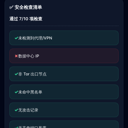
✅ 安全检查清单
通过 7/10 项检查
✓
未检测到代理/VPN
✗
数据中心 IP
✓
非 Tor 出口节点
✓
未命中黑名单
✓
无攻击记录
✓
无高危端口暴露