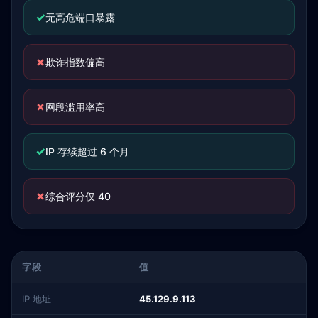
✓
无高危端口暴露
✗
欺诈指数偏高
✗
网段滥用率高
✓
IP 存续超过 6 个月
✗
综合评分仅 40
字段
值
IP 地址
45.129.9.113