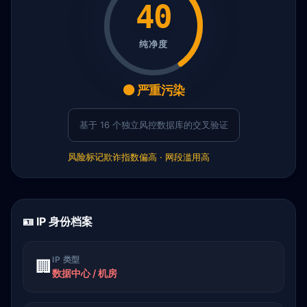
40
纯净度
🟠 严重污染
基于 16 个独立风控数据库的交叉验证
风险标记
欺诈指数偏高 · 网段滥用高
🪪 IP 身份档案
IP 类型
🏢
数据中心 / 机房