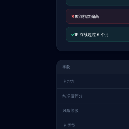
✗
欺诈指数偏高
✓
IP 存续超过 6 个月
字段
IP 地址
纯净度评分
风险等级
IP 类型