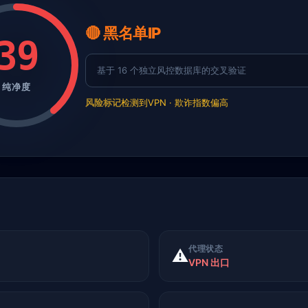
🔴 黑名单IP
39
基于 16 个独立风控数据库的交叉验证
纯净度
风险标记
检测到VPN · 欺诈指数偏高
代理状态
⚠️
VPN 出口