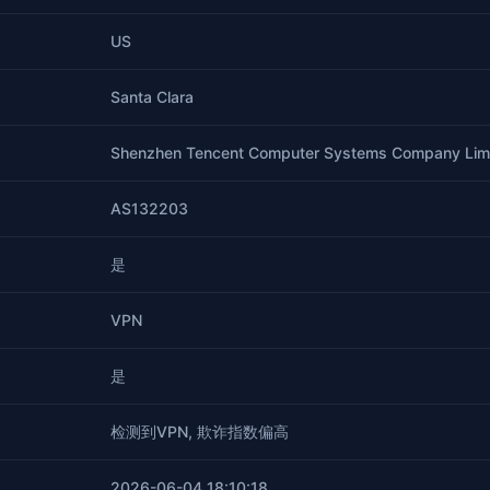
US
Santa Clara
Shenzhen Tencent Computer Systems Company Lim
AS132203
是
VPN
是
检测到VPN, 欺诈指数偏高
2026-06-04 18:10:18