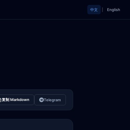
中文
|
English
复制 Markdown
Telegram