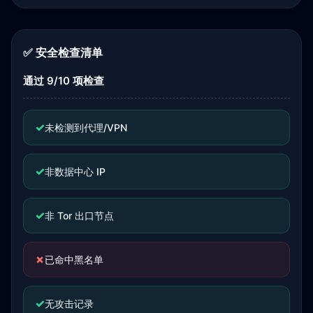
✅ 安全检查清单
通过 9/10 项检查
✓
未检测到代理/VPN
✓
非数据中心 IP
✓
非 Tor 出口节点
✗
已命中黑名单
✓
无攻击记录