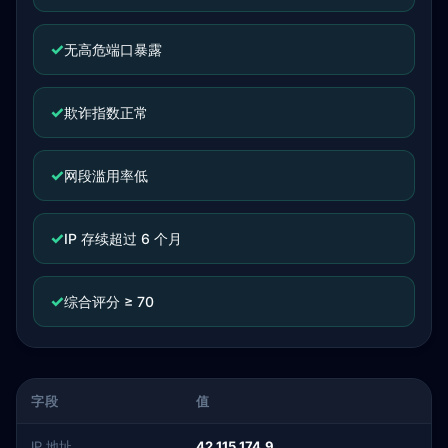
✓
无高危端口暴露
✓
欺诈指数正常
✓
网段滥用率低
✓
IP 存续超过 6 个月
✓
综合评分 ≥ 70
字段
值
IP 地址
42.115.174.9