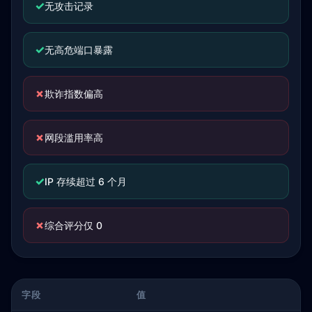
✓
无攻击记录
✓
无高危端口暴露
✗
欺诈指数偏高
✗
网段滥用率高
✓
IP 存续超过 6 个月
✗
综合评分仅 0
字段
值