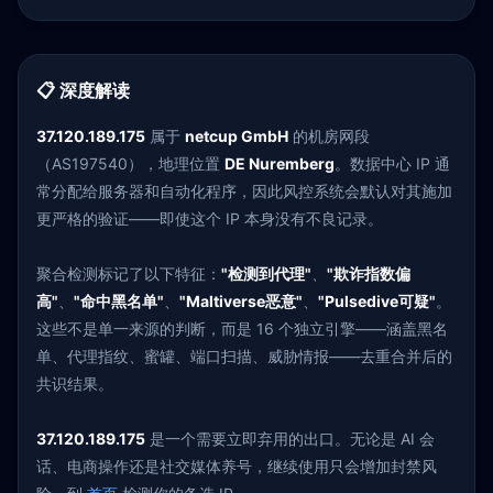
📋 深度解读
37.120.189.175
属于
netcup GmbH
的机房网段
（AS197540），地理位置
DE Nuremberg
。数据中心 IP 通
常分配给服务器和自动化程序，因此风控系统会默认对其施加
更严格的验证——即使这个 IP 本身没有不良记录。
聚合检测标记了以下特征：
"检测到代理"
、
"欺诈指数偏
高"
、
"命中黑名单"
、
"Maltiverse恶意"
、
"Pulsedive可疑"
。
这些不是单一来源的判断，而是 16 个独立引擎——涵盖黑名
单、代理指纹、蜜罐、端口扫描、威胁情报——去重合并后的
共识结果。
37.120.189.175
是一个需要立即弃用的出口。无论是 AI 会
话、电商操作还是社交媒体养号，继续使用只会增加封禁风