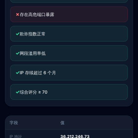
✗
存在高危端口暴露
✓
欺诈指数正常
✓
网段滥用率低
✓
IP 存续超过 6 个月
✓
综合评分 ≥ 70
字段
值
IP 地址
36.212.246.73