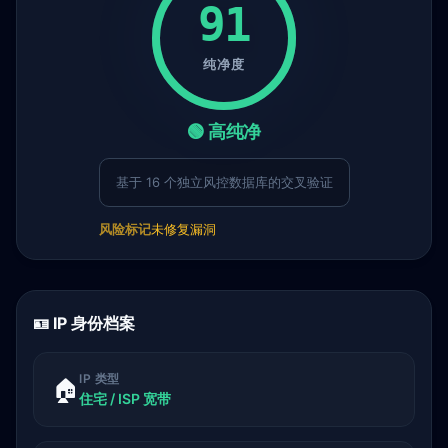
91
纯净度
🟢 高纯净
基于 16 个独立风控数据库的交叉验证
风险标记
未修复漏洞
🪪 IP 身份档案
IP 类型
🏠
住宅 / ISP 宽带