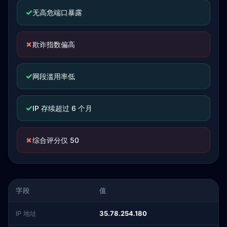
✓
无高危端口暴露
✗
欺诈指数偏高
✓
网段滥用率低
✓
IP 存续超过 6 个月
✗
综合评分仅 50
字段
值
IP 地址
35.78.254.180