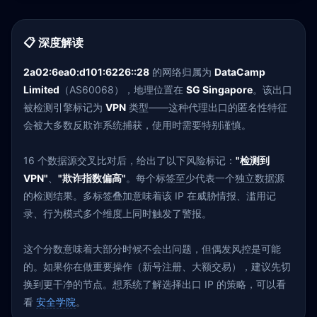
📋 深度解读
2a02:6ea0:d101:6226::28
的网络归属为
DataCamp
Limited
（AS60068），地理位置在
SG Singapore
。该出口
被检测引擎标记为
VPN
类型——这种代理出口的匿名性特征
会被大多数反欺诈系统捕获，使用时需要特别谨慎。
16 个数据源交叉比对后，给出了以下风险标记：
"检测到
VPN"
、
"欺诈指数偏高"
。每个标签至少代表一个独立数据源
的检测结果。多标签叠加意味着该 IP 在威胁情报、滥用记
录、行为模式多个维度上同时触发了警报。
这个分数意味着大部分时候不会出问题，但偶发风控是可能
的。如果你在做重要操作（新号注册、大额交易），建议先切
换到更干净的节点。想系统了解选择出口 IP 的策略，可以看
看
安全学院
。