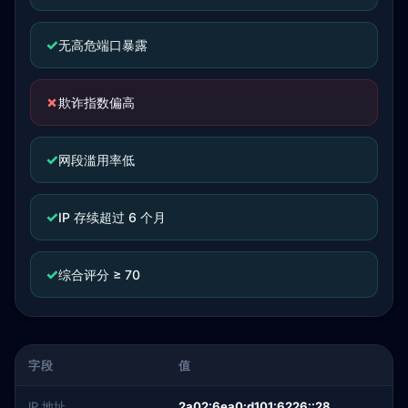
✓
无高危端口暴露
✗
欺诈指数偏高
✓
网段滥用率低
✓
IP 存续超过 6 个月
✓
综合评分 ≥ 70
字段
值
IP 地址
2a02:6ea0:d101:6226::28