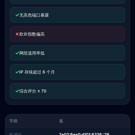
✓
无高危端口暴露
✗
欺诈指数偏高
✓
网段滥用率低
✓
IP 存续超过 6 个月
✓
综合评分 ≥ 70
字段
值
IP 地址
2a02:6ea0:d101:6226::28