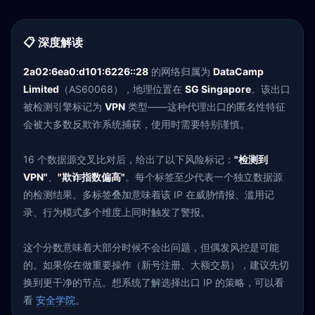
📋 深度解读
2a02:6ea0:d101:6226::28
的网络归属为
DataCamp
Limited
（AS60068），地理位置在
SG Singapore
。该出口
被检测引擎标记为
VPN
类型——这种代理出口的匿名性特征
会被大多数反欺诈系统捕获，使用时需要特别谨慎。
16 个数据源交叉比对后，给出了以下风险标记：
"检测到
VPN"
、
"欺诈指数偏高"
。每个标签至少代表一个独立数据源
的检测结果。多标签叠加意味着该 IP 在威胁情报、滥用记
录、行为模式多个维度上同时触发了警报。
这个分数意味着大部分时候不会出问题，但偶发风控是可能
的。如果你在做重要操作（新号注册、大额交易），建议先切
换到更干净的节点。想系统了解选择出口 IP 的策略，可以看
看
安全学院
。