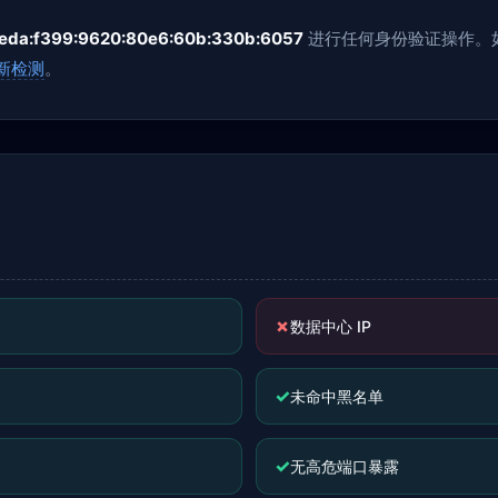
feda:f399:9620:80e6:60b:330b:6057
进行任何身份验证操作。如
新检测
。
✗
数据中心 IP
✓
未命中黑名单
✓
无高危端口暴露