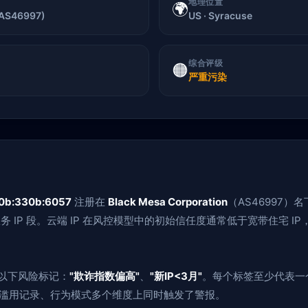
地理位置
🌍
(AS46997)
US · Syracuse
综合评级
🟠
严重污染
60b:330b:6057
注册在
Black Mesa Corporation
（AS46997）
服务 IP 段。云端 IP 在风控模型中的初始信任度通常低于宽带住宅 
了以下风险标记：
"欺诈指数偏高"
、
"新IP<3月"
。每个标签至少代表一
报、滥用记录、行为模式多个维度上同时触发了警报。