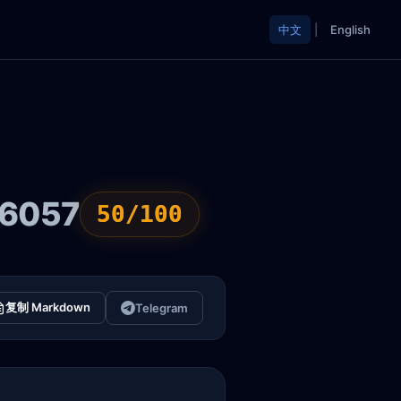
中文
|
English
:6057
50/100
复制 Markdown
Telegram