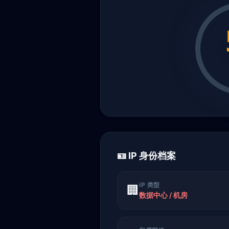
🪪 IP 身份档案
IP 类型
🏢
数据中心 / 机房