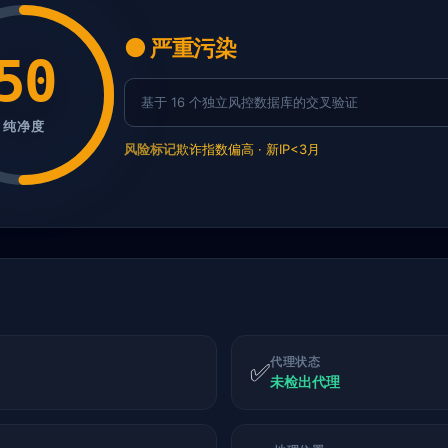
🟠 严重污染
50
基于 16 个独立风控数据库的交叉验证
纯净度
风险标记
欺诈指数偏高 · 新IP<3月
代理状态
✅
未检出代理