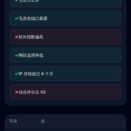
✓
无高危端口暴露
✗
欺诈指数偏高
✓
网段滥用率低
✓
IP 存续超过 6 个月
✗
综合评分仅 50
字段
值