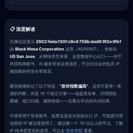
📋 深度解读
归属信息显示
2602:feda:f30f:c9c4:758b:dad8:9f2e:9fe1
由
Black Mesa Corporation
运营（AS46997），坐标在
US San Jose
。从网络类型来看，这是数据中心出口——对于
跨境电商账号、AI 服务登录这类场景，平台往往会对机房 IP
施加额外的安全审查层。
聚合检测标记了以下特征：
"欺诈指数偏高"
。这些不是单一来
源的判断，而是 16 个独立引擎——涵盖黑名单、代理指纹、
蜜罐、端口扫描、威胁情报——去重合并后的共识结果。
不推荐用于登录账号。如果这是你当前的出口 IP，可能是代理
池里的 IP 被过度使用了。建议换一个 70 分以上的节点。了解
IP 纯净度背后的原理，可以去
安全学院
看看。