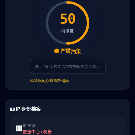
50
纯净度
🟠 严重污染
基于 16 个独立风控数据库的交叉验证
风险标记
欺诈指数偏高
🪪 IP 身份档案
IP 类型
🏢
数据中心 / 机房