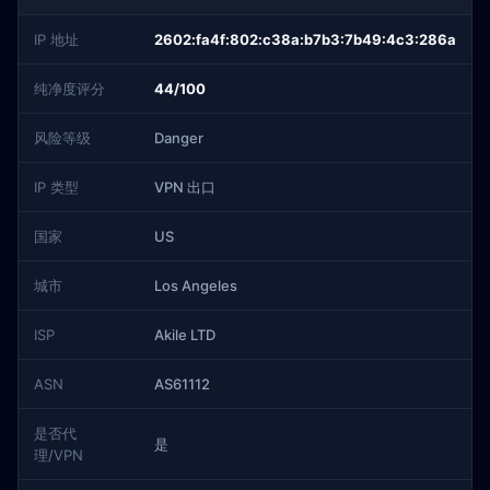
IP 地址
2602:fa4f:802:c38a:b7b3:7b49:4c3:286a
纯净度评分
44/100
风险等级
Danger
IP 类型
VPN 出口
国家
US
城市
Los Angeles
ISP
Akile LTD
ASN
AS61112
是否代
是
理/VPN