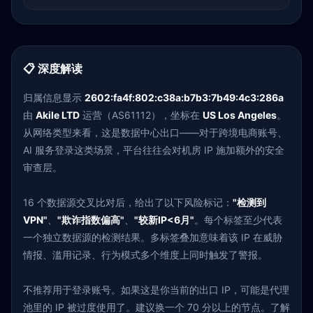
📋 深度解读
归属信息显示
2602:fa4f:802:c38a:b7b3:7b49:4c3:286a
由
Akile LTD
运营（AS61112），坐标在
US Los Angeles
。
从网络类型来看，这是数据中心出口——对于跨境电商账号、
AI 服务登录这类场景，平台往往会对机房 IP 施加额外的安全
审查层。
16 个数据源交叉比对后，给出了以下风险标记：
"检测到
VPN"
、
"欺诈指数偏高"
、
"较新IP<6月"
。每个标签至少代表
一个独立数据源的检测结果。多标签叠加意味着该 IP 在威胁
情报、滥用记录、行为模式多个维度上同时触发了警报。
不推荐用于登录账号。如果这是你当前的出口 IP，可能是代理
池里的 IP 被过度使用了。建议换一个 70 分以上的节点。了解