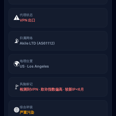
代理状态
⚠️
VPN 出口
归属网络
📡
Akile LTD (AS61112)
地理位置
🌍
US · Los Angeles
风险标记
🚩
检测到VPN · 欺诈指数偏高 · 较新IP<6月
综合评级
🟠
严重污染