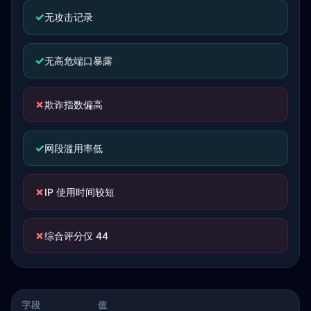
✓
无攻击记录
✓
无高危端口暴露
✗
欺诈指数偏高
✓
网段滥用率低
✗
IP 使用时间较短
✗
综合评分仅 44
字段
值