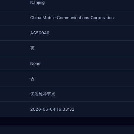
Nanjing
China Mobile Communications Corporation
AS56046
否
None
否
优质纯净节点
2026-06-04 16:33:32