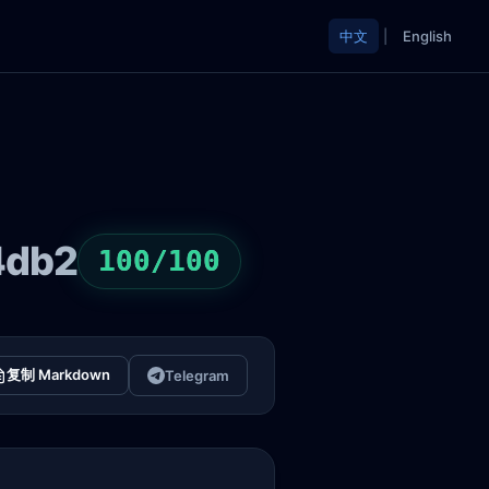
中文
|
English
4db2
100/100
复制 Markdown
Telegram