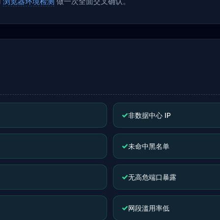
用
浏览器环境检测
做一次全面交叉确认。
✓
非数据中心 IP
✓
未命中黑名单
✓
无高危端口暴露
✓
网段滥用率低