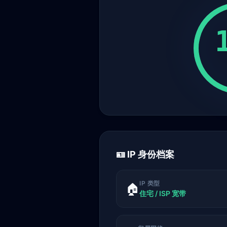
🪪 IP 身份档案
IP 类型
🏠
住宅 / ISP 宽带