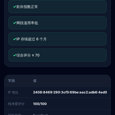
✓
欺诈指数正常
✓
网段滥用率低
✓
IP 存续超过 6 个月
✓
综合评分 ≥ 70
字段
值
IP 地址
2408:8469:290:3cf5:69be:eac2:adb6:4ed0
纯净度评分
100/100