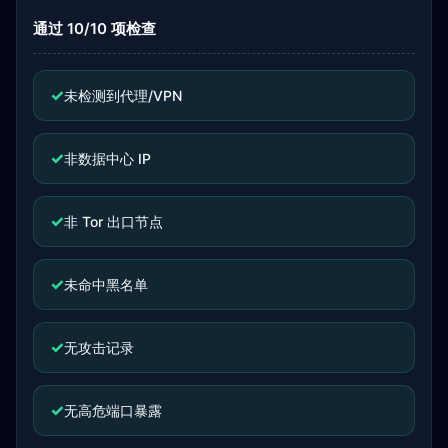
通过 10/10 项检查
✓
未检测到代理/VPN
✓
非数据中心 IP
✓
非 Tor 出口节点
✓
未命中黑名单
✓
无攻击记录
✓
无高危端口暴露