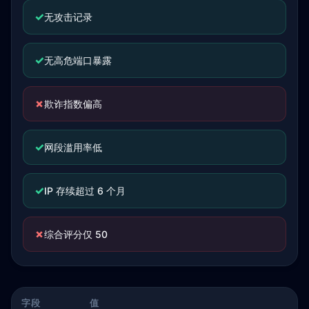
✓
无攻击记录
✓
无高危端口暴露
✗
欺诈指数偏高
✓
网段滥用率低
✓
IP 存续超过 6 个月
✗
综合评分仅 50
字段
值