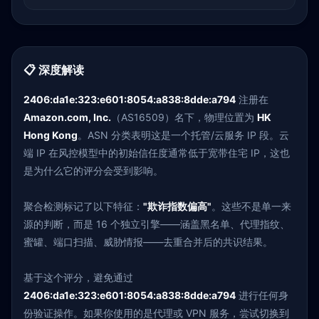
📋 深度解读
2406:da1e:323:e601:8054:a838:8dde:a794
注册在
Amazon.com, Inc.
（AS16509）名下，物理位置为
HK
Hong Kong
。ASN 分类表明这是一个托管/云服务 IP 段。云
端 IP 在风控模型中的初始信任度通常低于宽带住宅 IP，这也
是为什么它的评分会受到影响。
聚合检测标记了以下特征：
"欺诈指数偏高"
。这些不是单一来
源的判断，而是 16 个独立引擎——涵盖黑名单、代理指纹、
蜜罐、端口扫描、威胁情报——去重合并后的共识结果。
基于这个评分，避免通过
2406:da1e:323:e601:8054:a838:8dde:a794
进行任何身
份验证操作。如果你使用的是代理或 VPN 服务，尝试切换到