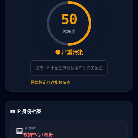
50
纯净度
🟠 严重污染
基于 16 个独立风控数据库的交叉验证
风险标记
欺诈指数偏高
🪪 IP 身份档案
IP 类型
🏢
数据中心 / 机房