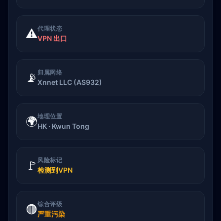
代理状态
⚠️
VPN 出口
归属网络
📡
Xnnet LLC (AS932)
地理位置
🌍
HK · Kwun Tong
风险标记
🚩
检测到VPN
综合评级
🟠
严重污染