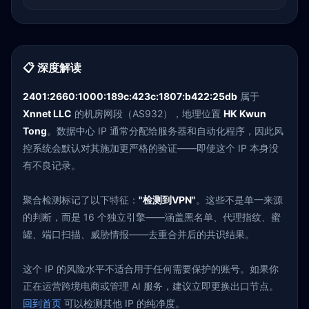
📋 深度解读
2401:2660:1000:189c:423c:1807:b422:25db
属于
Xnnet LLC
的机房网段（AS932），地理位置
HK Kwun
Tong
。数据中心 IP 通常分配给服务器和自动化程序，因此风
控系统会默认对其施加更严格的验证——即使这个 IP 本身没
有不良记录。
聚合检测标记了以下特征：
"检测到VPN"
。这些不是单一来源
的判断，而是 16 个独立引擎——涵盖黑名单、代理指纹、蜜
罐、端口扫描、威胁情报——去重合并后的共识结果。
这个 IP 的风险水平不适合用于任何需要保护的账号。如果你
正在运营跨境电商或管理 AI 服务，建议立即更换出口节点。
回到首页
可以检测其他 IP 的纯净度。