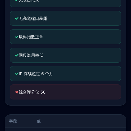
✓
无高危端口暴露
✓
欺诈指数正常
✓
网段滥用率低
✓
IP 存续超过 6 个月
✗
综合评分仅 50
字段
值