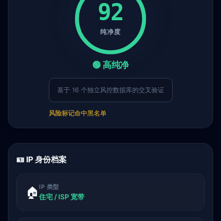
92
纯净度
🟢 高纯净
基于 16 个独立风控数据库的交叉验证
风险标记
命中黑名单
🪪 IP 身份档案
IP 类型
🏠
住宅 / ISP 宽带