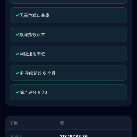
✓
无高危端口暴露
✓
欺诈指数正常
✓
网段滥用率低
✓
IP 存续超过 6 个月
✓
综合评分 ≥ 70
字段
值
IP 地址
218.187.83.36