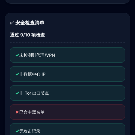
✅ 安全检查清单
通过 9/10 项检查
✓
未检测到代理/VPN
✓
非数据中心 IP
✓
非 Tor 出口节点
✗
已命中黑名单
✓
无攻击记录