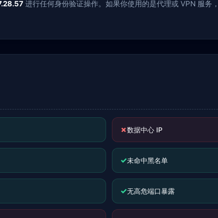
7.28.57
进行任何身份验证操作。如果你使用的是代理或 VPN 服
✗
数据中心 IP
✓
未命中黑名单
✓
无高危端口暴露