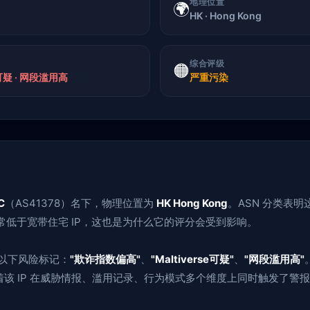
地理位置
🌍
HK · Hong Kong
综合评级
🟠
e可疑 · 网段滥用高
严重污染
C
（AS41378）名下，物理位置为
HK Hong Kong
。ASN 分类表明
通常低于宽带住宅 IP，这也是为什么它的评分会受到影响。
了以下风险标记：
"欺诈指数偏高"
、
"Maltiverse可疑"
、
"网段滥用高"
该 IP 在威胁情报、滥用记录、行为模式多个维度上同时触发了警