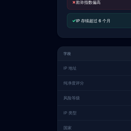
✗
欺诈指数偏高
✓
IP 存续超过 6 个月
字段
IP 地址
纯净度评分
风险等级
IP 类型
国家