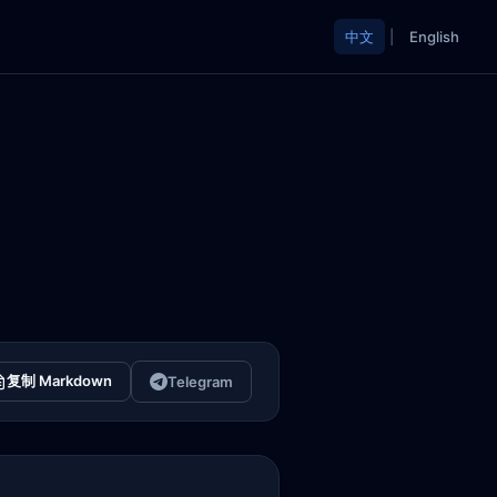
中文
|
English
复制 Markdown
Telegram