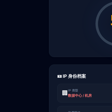
🪪 IP 身份档案
IP 类型
🏢
数据中心 / 机房