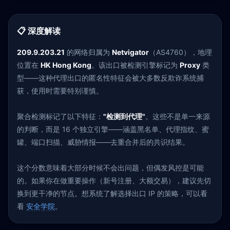
📋 深度解读
209.9.203.21
的网络归属为
Netvigator
（AS4760），地理
位置在
HK Hong Kong
。该出口被检测引擎标记为
Proxy
类
型——这种代理出口的匿名性特征会被大多数反欺诈系统捕
获，使用时需要特别谨慎。
聚合检测标记了以下特征：
"检测到代理"
。这些不是单一来源
的判断，而是 16 个独立引擎——涵盖黑名单、代理指纹、蜜
罐、端口扫描、威胁情报——去重合并后的共识结果。
这个分数意味着大部分时候不会出问题，但偶发风控是可能
的。如果你在做重要操作（新号注册、大额交易），建议先切
换到更干净的节点。想系统了解选择出口 IP 的策略，可以看
看
安全学院
。