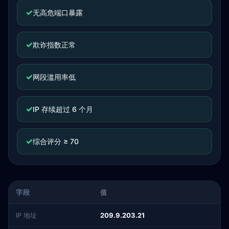
✓
无高危端口暴露
✓
欺诈指数正常
✓
网段滥用率低
✓
IP 存续超过 6 个月
✓
综合评分 ≥ 70
字段
值
IP 地址
209.9.203.21