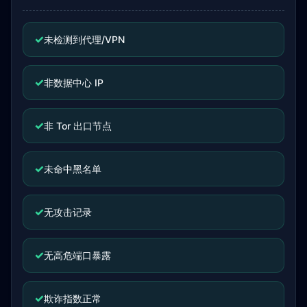
✓
未检测到代理/VPN
✓
非数据中心 IP
✓
非 Tor 出口节点
✓
未命中黑名单
✓
无攻击记录
✓
无高危端口暴露
✓
欺诈指数正常