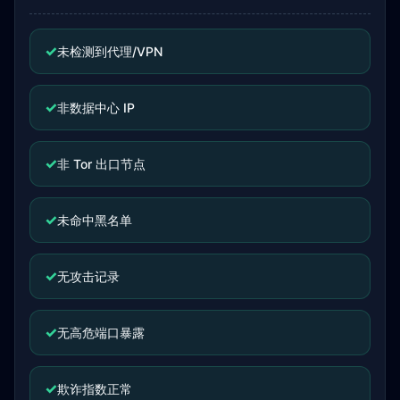
✓
未检测到代理/VPN
✓
非数据中心 IP
✓
非 Tor 出口节点
✓
未命中黑名单
✓
无攻击记录
✓
无高危端口暴露
✓
欺诈指数正常