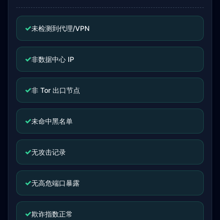
✓
未检测到代理/VPN
✓
非数据中心 IP
✓
非 Tor 出口节点
✓
未命中黑名单
✓
无攻击记录
✓
无高危端口暴露
✓
欺诈指数正常