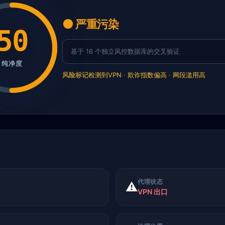
🟠 严重污染
50
基于 16 个独立风控数据库的交叉验证
纯净度
风险标记
检测到VPN · 欺诈指数偏高 · 网段滥用高
代理状态
⚠️
VPN 出口