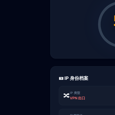
🪪 IP 身份档案
IP 类型
🔀
VPN 出口