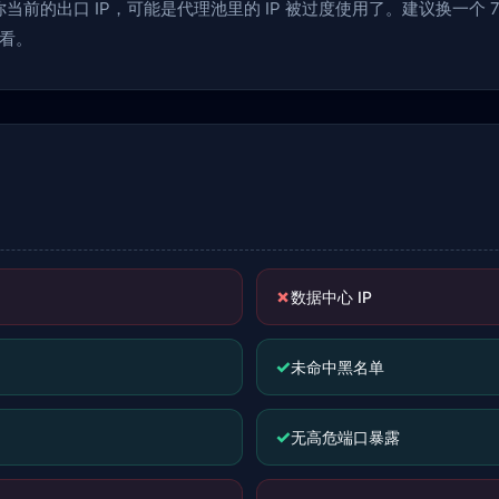
前的出口 IP，可能是代理池里的 IP 被过度使用了。建议换一个 70
看。
✗
数据中心 IP
✓
未命中黑名单
✓
无高危端口暴露