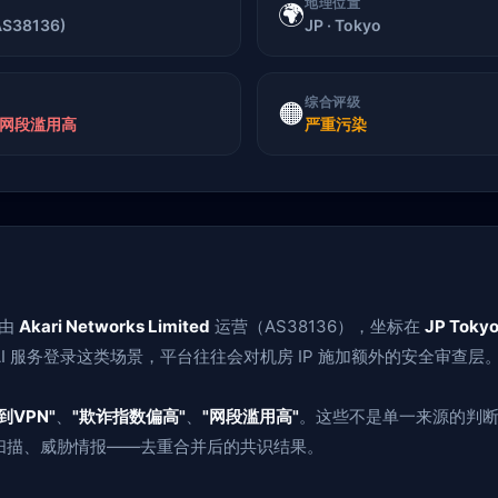
地理位置
🌍
(AS38136)
JP · Tokyo
综合评级
🟠
· 网段滥用高
严重污染
由
Akari Networks Limited
运营（AS38136），坐标在
JP Toky
 服务登录这类场景，平台往往会对机房 IP 施加额外的安全审查层
到VPN"
、
"欺诈指数偏高"
、
"网段滥用高"
。这些不是单一来源的判断，
扫描、威胁情报——去重合并后的共识结果。