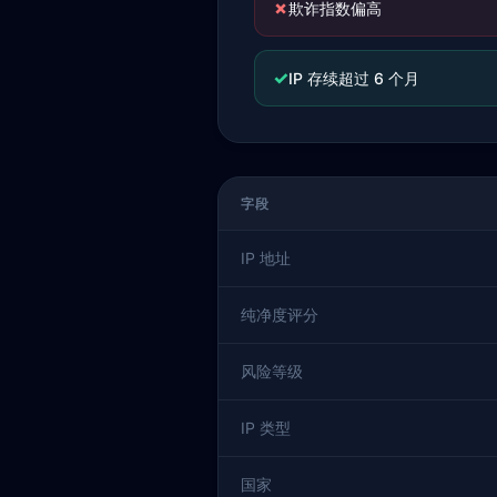
✗
欺诈指数偏高
✓
IP 存续超过 6 个月
字段
IP 地址
纯净度评分
风险等级
IP 类型
国家