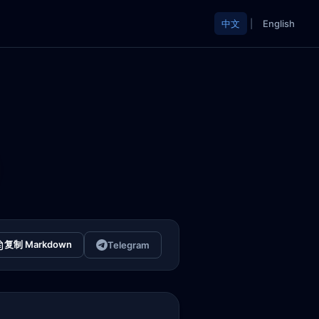
中文
|
English
复制 Markdown
Telegram