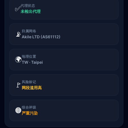
代理状态
✅
未检出代理
归属网络
📡
Akile LTD (AS61112)
地理位置
🌍
TW · Taipei
风险标记
🚩
网段滥用高
综合评级
🟠
严重污染