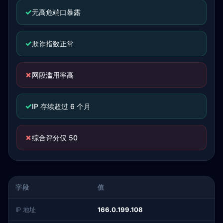
✓
无高危端口暴露
✓
欺诈指数正常
✗
网段滥用率高
✓
IP 存续超过 6 个月
✗
综合评分仅 50
字段
值
IP 地址
166.0.199.108