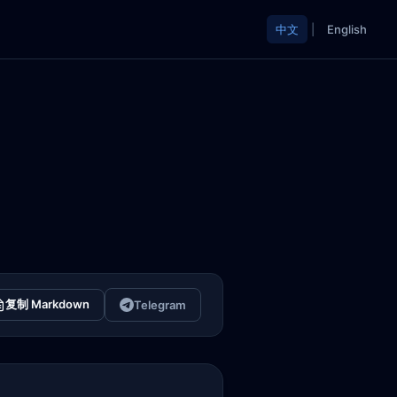
中文
|
English
复制 Markdown
Telegram