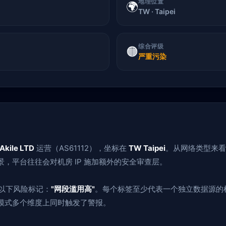
地理位置
🌍
TW · Taipei
综合评级
🟠
严重污染
Akile LTD
运营（AS61112），坐标在
TW Taipei
。从网络类型来看
景，平台往往会对机房 IP 施加额外的安全审查层。
了以下风险标记：
"网段滥用高"
。每个标签至少代表一个独立数据源的
为模式多个维度上同时触发了警报。