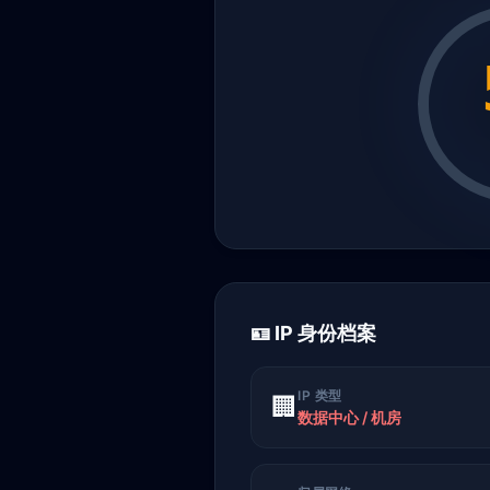
🪪 IP 身份档案
IP 类型
🏢
数据中心 / 机房