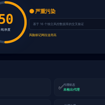
🟠 严重污染
50
基于 16 个独立风控数据库的交叉验证
纯净度
风险标记
网段滥用高
代理状态
✅
未检出代理