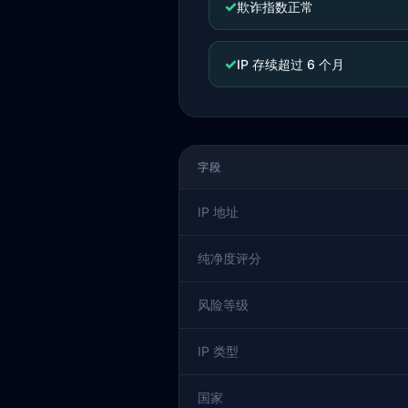
✓
欺诈指数正常
✓
IP 存续超过 6 个月
字段
IP 地址
纯净度评分
风险等级
IP 类型
国家