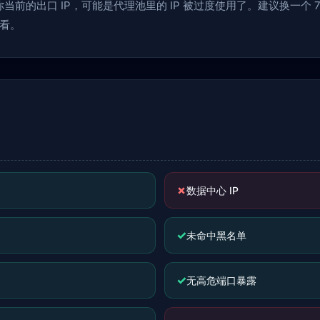
前的出口 IP，可能是代理池里的 IP 被过度使用了。建议换一个 70
看。
✗
数据中心 IP
✓
未命中黑名单
✓
无高危端口暴露