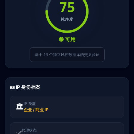
75
纯净度
🟢 可用
基于 16 个独立风控数据库的交叉验证
🪪 IP 身份档案
IP 类型
🏛️
企业 / 商业 IP
代理状态
✅