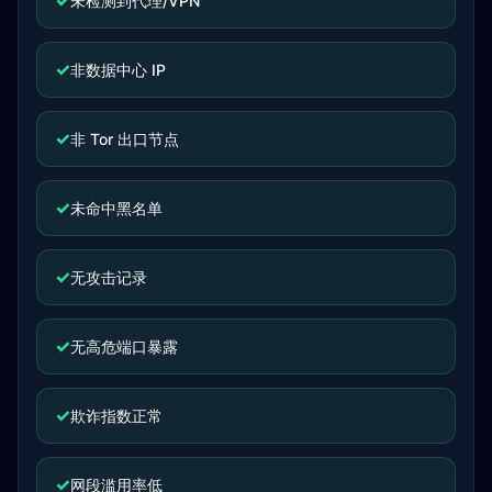
✓
未检测到代理/VPN
✓
非数据中心 IP
✓
非 Tor 出口节点
✓
未命中黑名单
✓
无攻击记录
✓
无高危端口暴露
✓
欺诈指数正常
✓
网段滥用率低