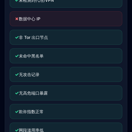
✓
未检测到代理/VPN
✗
数据中心 IP
✓
非 Tor 出口节点
✓
未命中黑名单
✓
无攻击记录
✓
无高危端口暴露
✓
欺诈指数正常
✓
网段滥用率低