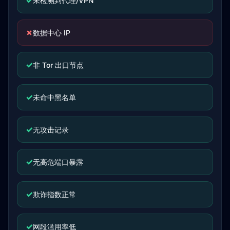
✓
未检测到代理/VPN
✗
数据中心 IP
✓
非 Tor 出口节点
✓
未命中黑名单
✓
无攻击记录
✓
无高危端口暴露
✓
欺诈指数正常
✓
网段滥用率低