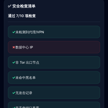
✅ 安全检查清单
通过 7/10 项检查
✓
未检测到代理/VPN
✗
数据中心 IP
✓
非 Tor 出口节点
✓
未命中黑名单
✓
无攻击记录
✓
无高危端口暴露