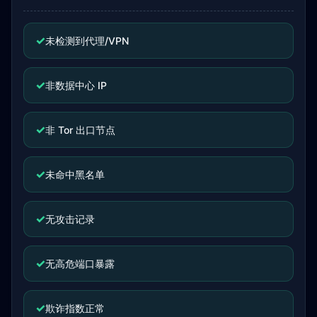
✓
未检测到代理/VPN
✓
非数据中心 IP
✓
非 Tor 出口节点
✓
未命中黑名单
✓
无攻击记录
✓
无高危端口暴露
✓
欺诈指数正常